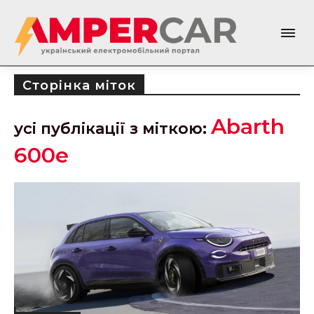
Сторінка міток
Abarth
усі публікації з міткою:
600e